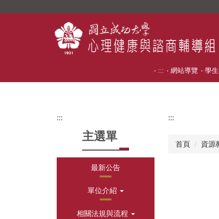
跳
到
主
要
內
容
:::
網站導覽
學生
區
:::
:::
主選單
首頁
資源
最新公告
單位介紹
相關法規與流程