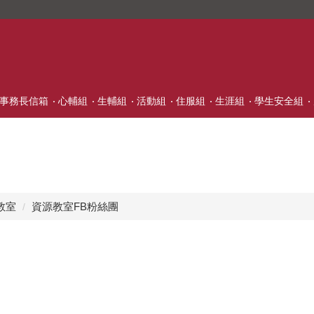
事務長信箱
心輔組
生輔組
活動組
住服組
生涯組
學生安全組
教室
資源教室FB粉絲團