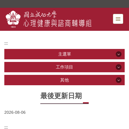
跳
到
主
要
內
容
:::
區
主選單
主選單
工作項目
工作項目
其他
最新公告
其他
最後更新日期
課程
單位介紹
2026-08-06
關照你我他
心理健康服務
相關法規與流程
常見問答
資源教室
:::
表單下載