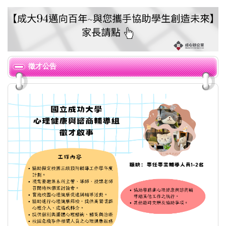
導師業務
相關連結
家長專區
各學期活動彙整
徵才公告
心輔組電子報