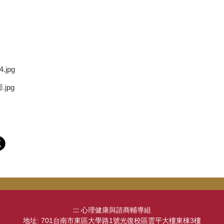
.jpg
jpg
:::
心理健康與諮商輔導組
地址: 701台南市東區大學路1號光復校區雲平大樓東棟3樓