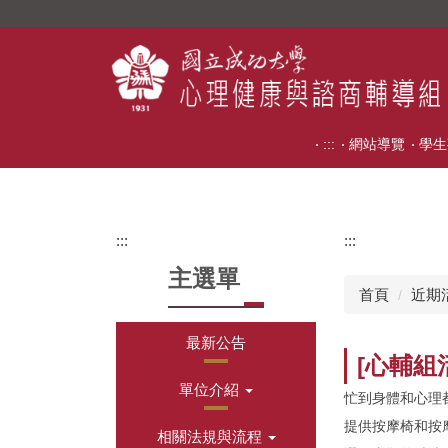
跳
到
主
要
內
容
:::
網站導覽
學生
區
:::
:::
主選單
首頁
近期
最新公告
[心輔組
單位介紹
忙到身體和心理
提供按摩椅和按
相關法規與流程