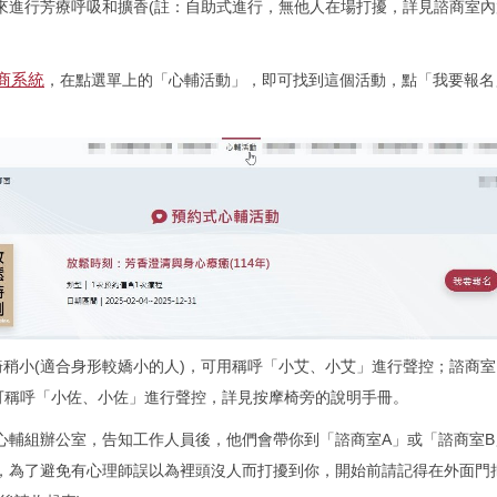
來進行芳療呼吸和擴香(註：自助式進行，無他人在場打擾，詳見諮商室
商系統
，在點選單上的「心輔活動」，即可找到這個活動，點「我要報名
椅稍小(適合身形較嬌小的人)，可用稱呼「小艾、小艾」進行聲控；諮商室
，可稱呼「小佐、小佐」進行聲控，詳見按摩椅旁的說明手冊。
心輔組辦公室，告知工作人員後，他們會帶你到「諮商室A」或「諮商室B
，為了避免有心理師誤以為裡頭沒人而打擾到你，開始前請記得在外面門