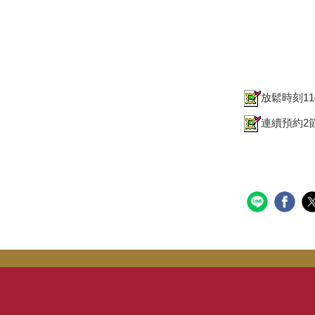
放鬆時刻114
連續預約2節.