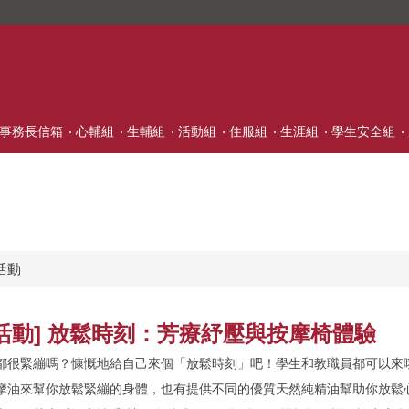
事務長信箱
心輔組
生輔組
活動組
住服組
生涯組
學生安全組
活動
活動] 放鬆時刻：芳療紓壓與按摩椅體驗
都很緊繃嗎？慷慨地給自己來個「放鬆時刻」吧！學生和教職員都可以來
摩油來幫你放鬆緊繃的身體，也有提供不同的優質天然純精油幫助你放鬆