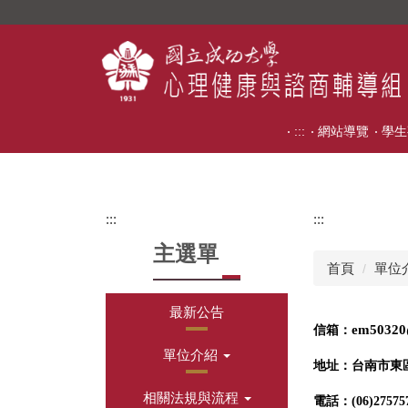
跳
到
主
要
內
容
:::
網站導覽
學生
區
:::
:::
主選單
首頁
單位
最新公告
em50320@
信箱：
單位介紹
地址：台南市東
相關法規與流程
電話：
(06)27575