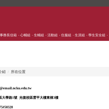
事務長信箱
心輔組
生輔組
活動組
住服組
生涯組
學生安全組
介紹
所在位置
email.ncku.edu.tw
區大學路
1
號
光復校區雲平大樓東棟
3
樓
75#50320