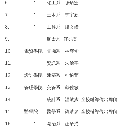
6.
"
化工系
陳炳宏
7.
"
土木系
李宇欣
8.
"
工科系
潘文峰
9.
航太系
崔兆棠
10.
電資學院
電機系
林輝堂
11.
資訊系
朱治平
12.
設計學院
建築系
杜怡萱
13.
管理學院
交管系
戴佐敏
14.
"
統計系
溫敏杰
全校輔導傑出導師
15.
醫學院
醫學系
劉清泉
全校輔導傑出導師
16.
"
職治系
汪翠瀅