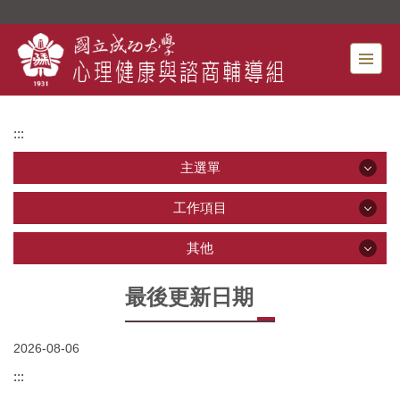
跳
到
主
要
內
容
:::
區
主選單
主選單
工作項目
工作項目
其他
最新公告
其他
最後更新日期
課程
單位介紹
2026-08-06
關照你我他
心理健康服務
相關法規與流程
:::
常見問答
資源教室
表單下載