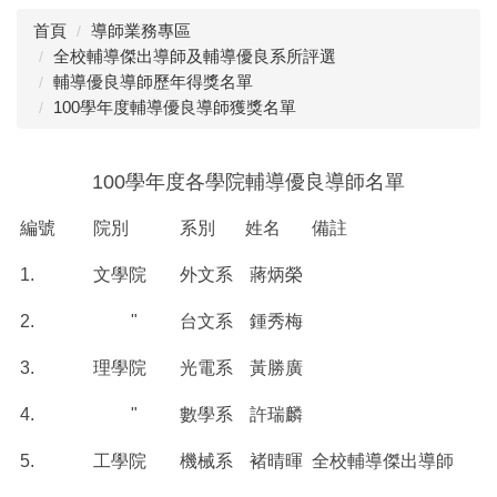
首頁
導師業務專區
導師業務
相關連結
全校輔導傑出導師及輔導優良系所評選
輔導優良導師歷年得獎名單
家長專區
各學期活動彙整
100學年度輔導優良導師獲獎名單
心輔組電子報
100學年度各學院輔導優良導師名單
編號
院別
系別
姓名
備註
1.
文學院
外文系
蔣炳榮
2.
"
台文系
鍾秀梅
3.
理學院
光電系
黃勝廣
4.
"
數學系
許瑞麟
5.
工學院
機械系
褚晴暉
全校輔導傑出導師